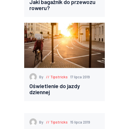
Jaki bagażnik do przewozu
roweru?
By
Tipstricks
17 lipca 2019
Oświetlenie do jazdy
dziennej
By
Tipstricks
15 lipca 2019