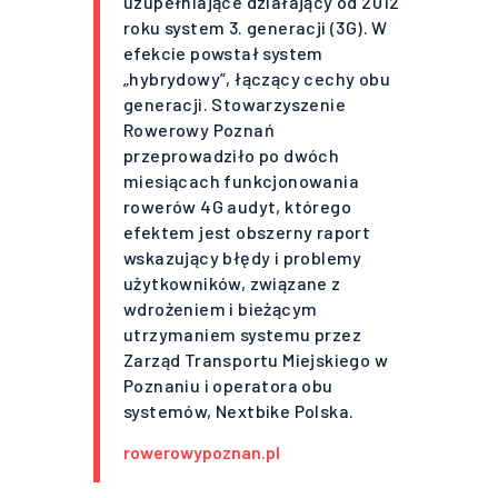
uzupełniające działający od 2012
roku system 3. generacji (3G). W
efekcie powstał system
„hybrydowy”, łączący cechy obu
generacji. Stowarzyszenie
Rowerowy Poznań
przeprowadziło po dwóch
miesiącach funkcjonowania
rowerów 4G audyt, którego
efektem jest obszerny raport
wskazujący błędy i problemy
użytkowników, związane z
wdrożeniem i bieżącym
utrzymaniem systemu przez
Zarząd Transportu Miejskiego w
Poznaniu i operatora obu
systemów, Nextbike Polska.
rowerowypoznan.pl