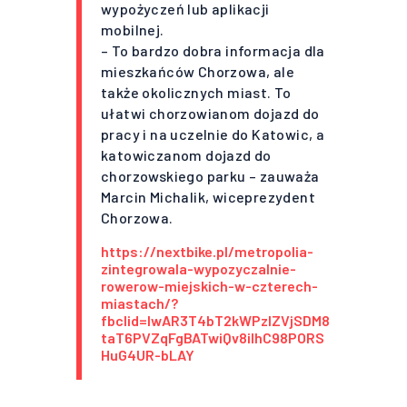
wypożyczeń lub aplikacji
mobilnej.
– To bardzo dobra informacja dla
mieszkańców Chorzowa, ale
także okolicznych miast. To
ułatwi chorzowianom dojazd do
pracy i na uczelnie do Katowic, a
katowiczanom dojazd do
chorzowskiego parku – zauważa
Marcin Michalik, wiceprezydent
Chorzowa.
https://nextbike.pl/metropolia-
zintegrowala-wypozyczalnie-
rowerow-miejskich-w-czterech-
miastach/?
fbclid=IwAR3T4bT2kWPzIZVjSDM8
taT6PVZqFgBATwiQv8ilhC98PORS
HuG4UR-bLAY