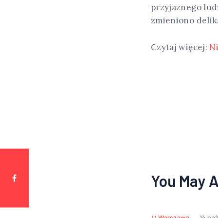
przyjaznego lud
zmieniono delik
Czytaj więcej:
N
You May A
Warszawa
14 pa