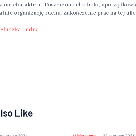
ziom charakteru. Poszerzono chodniki, uporządkow
atnie organizację ruchu. Zakończenie prac na tej ul
ieludzka Ludna
lso Like
ździernika 2021
Warszawa
29 czerwca 2021