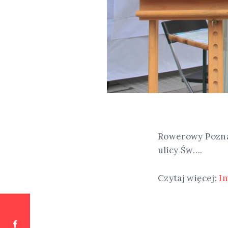
Rowerowy Poznań 
ulicy Św….
Czytaj więcej:
I