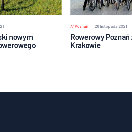
021
Poznań
28 listopada 2021
ski nowym
Rowerowy Poznań z
owerowego
Krakowie