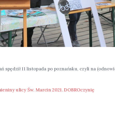
spędził 11 listopada po poznańsku, czyli na (odnowio
mieniny ulicy Św. Marcin 2021. DOBROczynię