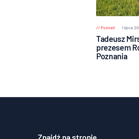
Poznań
1 lipca 2
Tadeusz Mir
prezesem R
Poznania
Znajdź na stronie